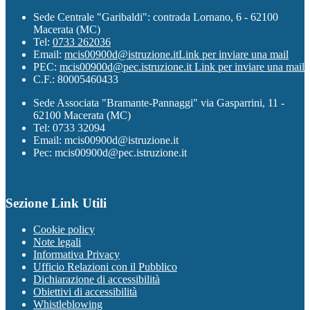
Sede Centrale "Garibaldi": contrada Lornano, 6 - 62100
Macerata (MC)
Tel:
0733 262036
Email:
mcis00900d@istruzione.it
Link per inviare una mail
PEC:
mcis00900d@pec.istruzione.it
Link per inviare una mail
C.F.: 80005460433
Sede Associata "Bramante-Pannaggi" via Gasparrini, 11 -
62100 Macerata (MC)
Tel: 0733 32094
Email: mcis00900d@istruzione.it
Pec: mcis00900d@pec.istruzione.it
Sezione Link Utili
Cookie policy
Note legali
Informativa Privacy
Ufficio Relazioni con il Pubblico
Dichiarazione di accessibilità
Obiettivi di accessibilità
Whistleblowing