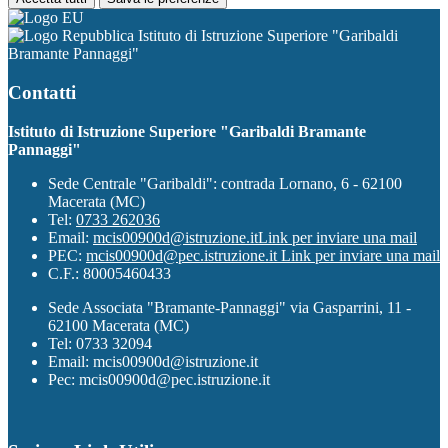
Istituto di Istruzione Superiore "Garibaldi
Bramante Pannaggi"
Contatti
Istituto di Istruzione Superiore "Garibaldi Bramante
Pannaggi"
Sede Centrale "Garibaldi": contrada Lornano, 6 - 62100
Macerata (MC)
Tel:
0733 262036
Email:
mcis00900d@istruzione.it
Link per inviare una mail
PEC:
mcis00900d@pec.istruzione.it
Link per inviare una mail
C.F.: 80005460433
Sede Associata "Bramante-Pannaggi" via Gasparrini, 11 -
62100 Macerata (MC)
Tel: 0733 32094
Email: mcis00900d@istruzione.it
Pec: mcis00900d@pec.istruzione.it