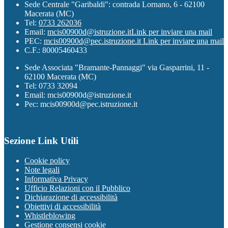
Sede Centrale "Garibaldi": contrada Lornano, 6 - 62100
Macerata (MC)
Tel:
0733 262036
Email:
mcis00900d@istruzione.it
Link per inviare una mail
PEC:
mcis00900d@pec.istruzione.it
Link per inviare una mail
C.F.: 80005460433
Sede Associata "Bramante-Pannaggi" via Gasparrini, 11 -
62100 Macerata (MC)
Tel: 0733 32094
Email: mcis00900d@istruzione.it
Pec: mcis00900d@pec.istruzione.it
Sezione Link Utili
Cookie policy
Note legali
Informativa Privacy
Ufficio Relazioni con il Pubblico
Dichiarazione di accessibilità
Obiettivi di accessibilità
Whistleblowing
Gestione consensi cookie