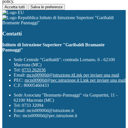
policy.
Accetta tutti
Salva le preferenze
Istituto di Istruzione Superiore "Garibaldi
Bramante Pannaggi"
Contatti
Istituto di Istruzione Superiore "Garibaldi Bramante
Pannaggi"
Sede Centrale "Garibaldi": contrada Lornano, 6 - 62100
Macerata (MC)
Tel:
0733 262036
Email:
mcis00900d@istruzione.it
Link per inviare una mail
PEC:
mcis00900d@pec.istruzione.it
Link per inviare una mail
C.F.: 80005460433
Sede Associata "Bramante-Pannaggi" via Gasparrini, 11 -
62100 Macerata (MC)
Tel: 0733 32094
Email: mcis00900d@istruzione.it
Pec: mcis00900d@pec.istruzione.it