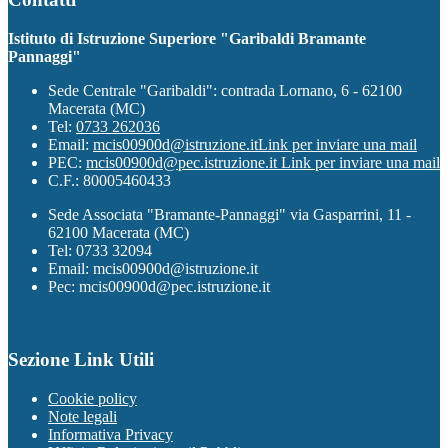
Istituto di Istruzione Superiore "Garibaldi Bramante
Pannaggi"
Sede Centrale "Garibaldi": contrada Lornano, 6 - 62100
Macerata (MC)
Tel:
0733 262036
Email:
mcis00900d@istruzione.it
Link per inviare una mail
PEC:
mcis00900d@pec.istruzione.it
Link per inviare una mail
C.F.: 80005460433
Sede Associata "Bramante-Pannaggi" via Gasparrini, 11 -
62100 Macerata (MC)
Tel: 0733 32094
Email: mcis00900d@istruzione.it
Pec: mcis00900d@pec.istruzione.it
Sezione Link Utili
Cookie policy
Note legali
Informativa Privacy