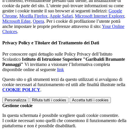
il consenso, eventualmente prestato dall’utente, all'installazione di
cookie da parte del sito. L’utente può trovare informazioni su come
gestire i cookie tramite il suo browser ai seguenti indirizzi:
Google
Chrome
,
Mozilla Firefox
,
Apple Safari
,
Microsoft Internet Explorer
,
Microsoft Edge
,
Opera
. Per i cookie di profilazione l’utente potrà
anche impostare le proprie preferenze attraverso il sito:
Your Online
Choices
.
Privacy Policy e Titolare del Trattamento dei Dati
Per conoscere ogni dettaglio sulle Policy Privacy dell’Istituto
Scolastico
Istituto di Istruzione Superiore "Garibaldi Bramante
Pannaggi"
Vi invitiamo a visionare l’Informativa completa
disponibile online al seguente
link
Questo sito o gli strumenti terzi da questo utilizzati si avvalgono di
cookie necessari al funzionamento ed utili alle finalità illustrate nella
COOKIE POLICY
.
Personalizza
Rifiuta tutti
i cookies
Accetta tutti
i cookies
Gestione cookie
In questa schermata è possibile scegliere quali cookie consentire.
I cookie necessari sono quelli che consentono il funzionamento della
piattaforma e non è possibile disabilitarli.