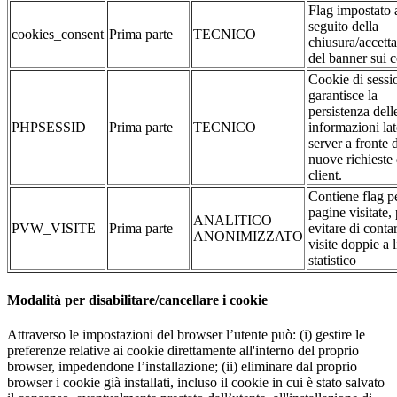
Flag impostato 
seguito della
cookies_consent
Prima parte
TECNICO
chiusura/accett
del banner sui 
Cookie di sessi
garantisce la
persistenza dell
PHPSESSID
Prima parte
TECNICO
informazioni la
server a fronte 
nuove richieste 
client.
Contiene flag pe
pagine visitate,
ANALITICO
PVW_VISITE
Prima parte
evitare di conta
ANONIMIZZATO
visite doppie a l
statistico
Modalità per disabilitare/cancellare i cookie
Attraverso le impostazioni del browser l’utente può: (i) gestire le
preferenze relative ai cookie direttamente all'interno del proprio
browser, impedendone l’installazione; (ii) eliminare dal proprio
browser i cookie già installati, incluso il cookie in cui è stato salvato