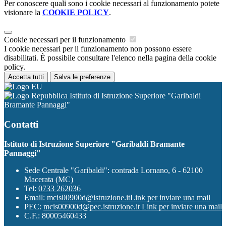
Per conoscere quali sono i cookie necessari al funzionamento potete
visionare la
COOKIE POLICY
.
Cookie necessari per il funzionamento
I cookie necessari per il funzionamento non possono essere
disabilitati. È possibile consultare l'elenco nella pagina della cookie
policy.
Accetta tutti
Salva le preferenze
Istituto di Istruzione Superiore "Garibaldi
Bramante Pannaggi"
Contatti
Istituto di Istruzione Superiore "Garibaldi Bramante
Pannaggi"
Sede Centrale "Garibaldi": contrada Lornano, 6 - 62100
Macerata (MC)
Tel:
0733 262036
Email:
mcis00900d@istruzione.it
Link per inviare una mail
PEC:
mcis00900d@pec.istruzione.it
Link per inviare una mail
C.F.: 80005460433