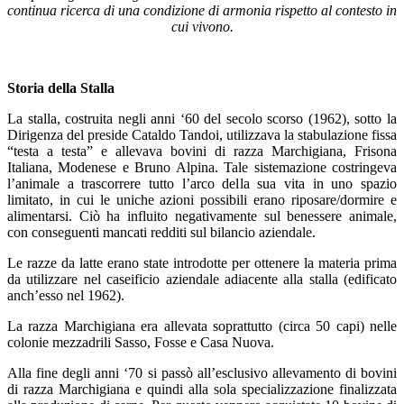
continua ricerca di una condizione di armonia rispetto al contesto in
cui vivono.
Storia della Stalla
La stalla, costruita negli anni ‘60 del secolo scorso (1962), sotto la
Dirigenza del preside Cataldo Tandoi, utilizzava la stabulazione fissa
“testa a testa” e allevava bovini di razza Marchigiana, Frisona
Italiana, Modenese e Bruno Alpina. Tale sistemazione costringeva
l’animale a trascorrere tutto l’arco della sua vita in uno spazio
limitato, in cui le uniche azioni possibili erano riposare/dormire e
alimentarsi. Ciò ha influito negativamente sul benessere animale,
con conseguenti mancati redditi sul bilancio aziendale.
Le razze da latte erano state introdotte per ottenere la materia prima
da utilizzare nel caseificio aziendale adiacente alla stalla (edificato
anch’esso nel 1962).
La razza Marchigiana era allevata soprattutto (circa 50 capi) nelle
colonie mezzadrili Sasso, Fosse e Casa Nuova.
Alla fine degli anni ‘70 si passò all’esclusivo allevamento di bovini
di razza Marchigiana e quindi alla sola specializzazione finalizzata