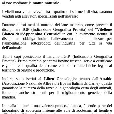
al toro mediante la
monta naturale
.
I vitelli una volta svezzati tra i quattro e i sei mesi di vita, saranno
venduti agli allevatori specializzati nell’ingrasso.
Durante questi mesi si nutrono del latte materno, come prevede il
disciplinare
IGP
(Indicazione Geografica Protetta) del “
Vitellone
Bianco dell’Appennino Centrale
” in cui l’allevamento rientra. Il
disciplinare obbliga inoltre l’allevamento a non utilizzare per
l’alimentazione sottoprodotti dell’industria per tutta la vita
dell’animale.
Tutti i capi possiedono il marchio I.G.P. (Indicazione Geografica
Protetta). Primo marchio per carni bovine fresche, serve a certificare
e garantire la qualità della carne e le sue caratteristiche legate al
territorio di origine e produzione.
Inoltre, sono iscritti al
Libro Genealogico
tenuto dall’
Anabic
(Associazione Nazionale Allevatori Bovini Italiani da Carne): questo
garantisce la purezza della razza e la genealogia certa degli animali,
fornendo anche strumenti per il miglioramento genetico della
mandria.
La stalla ha anche una valenza pratico-didattica, facendo parte del
laboratorio di zootecnia insieme alle aule di zootecnia, al fienile e