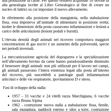
alla produzione di carne. Per questo vennero acquistate 10 bovine di
alta genealogia iscritte al Libro Genealogico al fine di creare un
nucleo di fattrici su cui impostare il nuovo allevamento.
In riferimento alla posizione della mangiatoia, nella stabulazione
fissa, essa imponeva all’animale di alimentarsi in posizione eretta;
inoltre le dimensioni della posta causavano infiammazioni e lesioni a
carico delle articolazioni (lesioni podali e bursiti).
L’elevata densità degli animali nel ricovero comportava maggiori
concentrazioni di gas nocivi e un aumento della polverosità, specie
nei periodi invernali.
La meccanizzazione agricola del dopoguerra e la specializzazione
nell’allevamento bovino da carne hanno paradossalmente diminuito
il benessere degli animali: non più utilizzati per il lavoro nei campi,
gli animali passavano l’intera esistenza legati alla posta all’interno
del ricovero, più suscettibili a patologie quali infiammazioni
articolari e delle vie respiratorie, ipovitaminosi D e stress.
Fasi di sviluppo della stalla:
1957 - 33 vacche e 24 vitelli razza Marchigiana, 6 vacche
razza Bruna Alpina
1962 - costruzione nuova stalla a stabulazione fissa, fienile,
sala mungitura, paddock esterno e silos a torre, costruzione