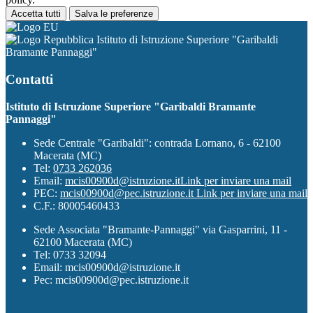
Accetta tutti
Salva le preferenze
Istituto di Istruzione Superiore "Garibaldi
Bramante Pannaggi"
Contatti
Istituto di Istruzione Superiore "Garibaldi Bramante
Pannaggi"
Sede Centrale "Garibaldi": contrada Lornano, 6 - 62100
Macerata (MC)
Tel:
0733 262036
Email:
mcis00900d@istruzione.it
Link per inviare una mail
PEC:
mcis00900d@pec.istruzione.it
Link per inviare una mail
C.F.: 80005460433
Sede Associata "Bramante-Pannaggi" via Gasparrini, 11 -
62100 Macerata (MC)
Tel: 0733 32094
Email: mcis00900d@istruzione.it
Pec: mcis00900d@pec.istruzione.it