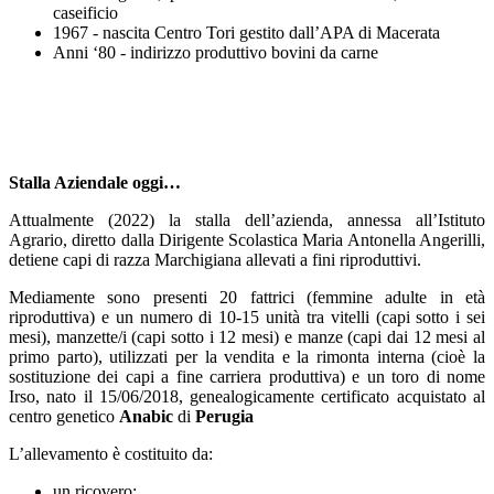
caseificio
1967 - nascita Centro Tori gestito dall’APA di Macerata
Anni ‘80 - indirizzo produttivo bovini da carne
Stalla Aziendale oggi…
Attualmente (2022) la stalla dell’azienda, annessa all’Istituto
Agrario, diretto dalla Dirigente Scolastica Maria Antonella Angerilli,
detiene capi di razza Marchigiana allevati a fini riproduttivi.
Mediamente sono presenti 20 fattrici (femmine adulte in età
riproduttiva) e un numero di 10-15 unità tra vitelli (capi sotto i sei
mesi), manzette/i (capi sotto i 12 mesi) e manze (capi dai 12 mesi al
primo parto), utilizzati per la vendita e la rimonta interna (cioè la
sostituzione dei capi a fine carriera produttiva) e un toro di nome
Irso, nato il 15/06/2018, genealogicamente certificato acquistato al
centro genetico
Anabic
di
Perugia
L’allevamento è costituito da:
un ricovero;