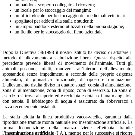
un paddock scoperto collegato al ricovero;
un locale per lo stoccaggio dei mangimi;
un ufficio/locale per lo stoccaggio dei medicinali veterinari;
spogliatoi per addetti alla stalla e studenti;
un ampio paddock esterno utilizzato nella buona stagione;
un fienile per lo stoccaggio del fieno aziendale.
Dopo la Direttiva 58/1998 il nostro Istituto ha deciso di adottare il
metodo di allevamento a stabulazione libera. Questa rispetto alla
precedente prevede libertà di movimento dell’animale. Tutti gli
animali possono, infatti, muoversi all’interno dell’allevamento,
spostandosi senza impedimenti a seconda delle proprie esigenze
alimentari, di ginnastica funzionale, di riposo e ruminazione.
L’allevamento risulta diviso in quattro spazi: corsia di alimentazione,
zona di alimentazione, zona di riposo, zona di esercizio. La zona di
esercizio si trova all'aperto ed è recintata e dotata di una mangiatoia
con tettoia. Il fabbisogno di acqua è assicurato da abbeveratoi a
tazza recentemente installati.
La stalla adotta la linea produttiva vacca-vitello, garantita dalla
riproduzione tramite monta naturale e/o inseminazione artificiale. La
prima fecondazione della manza viene effettuata tramite
l’
inseminazione artificiale
(I.A.), mentre per le successive si ricorre