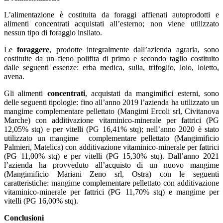
L’alimentazione è costituita da foraggi affienati autoprodotti e
alimenti concentrati acquistati all’esterno; non viene utilizzato
nessun tipo di foraggio insilato.
Le
foraggere
, prodotte integralmente dall’azienda agraria, sono
costituite da un fieno polifita di primo e secondo taglio costituito
dalle seguenti essenze: erba medica, sulla, trifoglio, loio, loietto,
avena.
Gli alimenti
concentrati
, acquistati da mangimifici esterni, sono
delle seguenti tipologie: fino all’anno 2019 l’azienda ha utilizzato un
mangime complementare pellettato (Mangimi Ercoli srl, Civitanova
Marche) con additivazione vitaminico-minerale per fattrici (PG
12,05% stq) e per vitelli (PG 16,41% stq); nell’anno 2020 è stato
utilizzato un mangime complementare pellettato (Mangimificio
Palmieri, Matelica) con additivazione vitaminico-minerale per fattrici
(PG 11,00% stq) e per vitelli (PG 15,30% stq). Dall’anno 2021
l’azienda ha provveduto all’acquisto di un nuovo mangime
(Mangimificio Mariani Zeno srl, Ostra) con le seguenti
caratteristiche: mangime complementare pellettato con additivazione
vitaminico-minerale per fattrici (PG 11,70% stq) e mangime per
vitelli (PG 16,00% stq).
Conclusioni