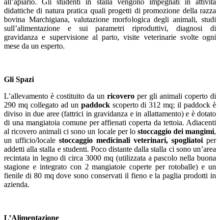
all’apiario. Gli studenti in stalla vengono impegnati in attività
didattiche di natura pratica quali progetti di promozione della razza
bovina Marchigiana, valutazione morfologica degli animali, studi
sull’alimentazione e sui parametri riproduttivi, diagnosi di
gravidanza e supervisione al parto, visite veterinarie svolte ogni
mese da un esperto.
Gli Spazi
L’allevamento è costituito da un
ricovero
per gli animali coperto di
290 mq collegato ad un
paddock
scoperto di 312 mq; il paddock è
diviso in due aree (fattrici in gravidanza e in allattamento) e è dotato
di una mangiatoia comune per affienati coperta da tettoia. Adiacenti
al ricovero animali ci sono un locale per lo
stoccaggio dei mangimi
,
un ufficio/locale
stoccaggio medicinali veterinari,
spogliatoi
per
addetti alla stalla e studenti. Poco distante dalla stalla ci sono un’area
recintata in legno di circa 3000 mq (utilizzata a pascolo nella buona
stagione e integrato con 2 mangiatoie coperte per rotoballe) e un
fienile di 80 mq dove sono conservati il fieno e la paglia prodotti in
azienda.
L’Alimentazione