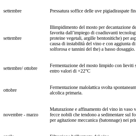
settembre
Pressatura soffice delle uve pigiadiraspate fi
Illimpidimento del mosto per decantazione de
favorita dall’impiego di coadiuvanti tecnologic
settembre
proteine vegetali, argille bentonitiche) per a
causa di instabilità del vino e con aggiunta di
solforosa e tannini del the) a basso dosaggio.
Fermentazione del mosto limpido con lieviti s
settembre/ ottobre
entro valori di +22°C
Fermentazione malolattica svolta spontaneam
ottobre
alcolica primaria.
Maturazione e affinamento del vino in vaso vi
novembre - marzo
fecce nobili che tendono a sedimentare sul f
per agitazione meccanica (batonnage) nei pri