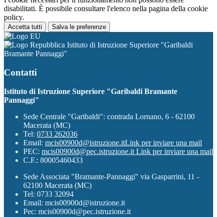
disabilitati. È possibile consultare l'elenco nella pagina della cookie
policy.
Accetta tutti
Salva le preferenze
Istituto di Istruzione Superiore "Garibaldi
Bramante Pannaggi"
Contatti
Istituto di Istruzione Superiore "Garibaldi Bramante
Pannaggi"
Sede Centrale "Garibaldi": contrada Lornano, 6 - 62100
Macerata (MC)
Tel:
0733 262036
Email:
mcis00900d@istruzione.it
Link per inviare una mail
PEC:
mcis00900d@pec.istruzione.it
Link per inviare una mail
C.F.: 80005460433
Sede Associata "Bramante-Pannaggi" via Gasparrini, 11 -
62100 Macerata (MC)
Tel: 0733 32094
Email: mcis00900d@istruzione.it
Pec: mcis00900d@pec.istruzione.it