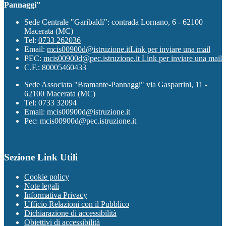
Pannaggi"
Sede Centrale "Garibaldi": contrada Lornano, 6 - 62100
Macerata (MC)
Tel:
0733 262036
Email:
mcis00900d@istruzione.it
Link per inviare una mail
PEC:
mcis00900d@pec.istruzione.it
Link per inviare una mail
C.F.: 80005460433
Sede Associata "Bramante-Pannaggi" via Gasparrini, 11 -
62100 Macerata (MC)
Tel: 0733 32094
Email: mcis00900d@istruzione.it
Pec: mcis00900d@pec.istruzione.it
Sezione Link Utili
Cookie policy
Note legali
Informativa Privacy
Ufficio Relazioni con il Pubblico
Dichiarazione di accessibilità
Obiettivi di accessibilità