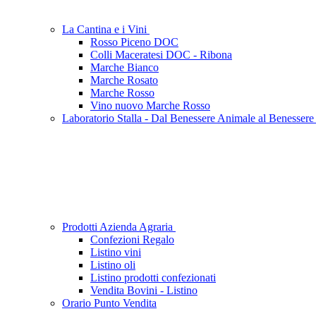
La Cantina e i Vini
Rosso Piceno DOC
Colli Maceratesi DOC - Ribona
Marche Bianco
Marche Rosato
Marche Rosso
Vino nuovo Marche Rosso
Laboratorio Stalla - Dal Benessere Animale al Benesser
Prodotti Azienda Agraria
Confezioni Regalo
Listino vini
Listino oli
Listino prodotti confezionati
Vendita Bovini - Listino
Orario Punto Vendita