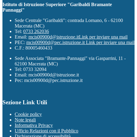
Istituto di Istruzione Superiore "Garibaldi Bramante
Pannaggi"
Sede Centrale "Garibaldi": contrada Lornano, 6 - 62100
Macerata (MC)
Tel:
0733 262036
Email:
mcis00900d@istruzione.it
Link per inviare una mail
PEC:
mcis00900d@pec.istruzione.it
Link per inviare una mail
C.F.: 80005460433
Sede Associata "Bramante-Pannaggi" via Gasparrini, 11 -
62100 Macerata (MC)
Tel: 0733 32094
Email: mcis00900d@istruzione.it
Pec: mcis00900d@pec.istruzione.it
Sezione Link Utili
Cookie policy
Note legali
Informativa Privacy
Ufficio Relazioni con il Pubblico
Dichiarazione di accessibilità