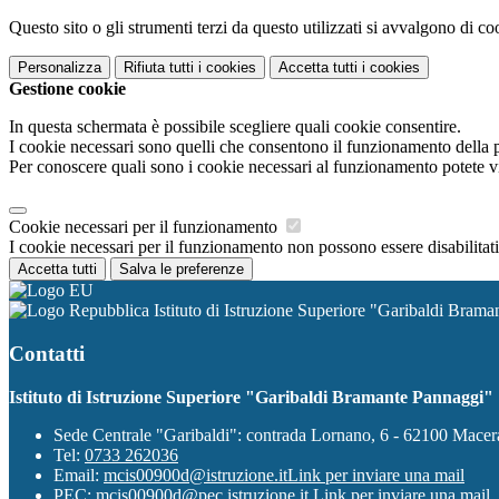
Questo sito o gli strumenti terzi da questo utilizzati si avvalgono di coo
Personalizza
Rifiuta tutti
i cookies
Accetta tutti
i cookies
Gestione cookie
In questa schermata è possibile scegliere quali cookie consentire.
I cookie necessari sono quelli che consentono il funzionamento della pi
Per conoscere quali sono i cookie necessari al funzionamento potete v
Cookie necessari per il funzionamento
I cookie necessari per il funzionamento non possono essere disabilitati.
Accetta tutti
Salva le preferenze
Istituto di Istruzione Superiore "Garibaldi Bram
Contatti
Istituto di Istruzione Superiore "Garibaldi Bramante Pannaggi"
Sede Centrale "Garibaldi": contrada Lornano, 6 - 62100 Mace
Tel:
0733 262036
Email:
mcis00900d@istruzione.it
Link per inviare una mail
PEC:
mcis00900d@pec.istruzione.it
Link per inviare una mail