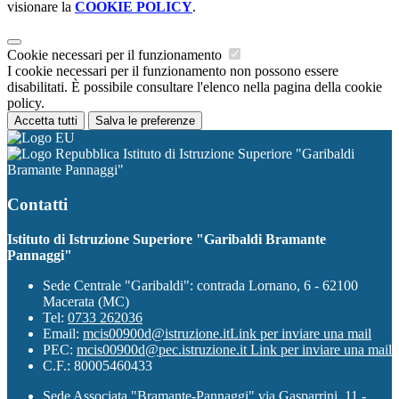
visionare la
COOKIE POLICY
.
Cookie necessari per il funzionamento
I cookie necessari per il funzionamento non possono essere
disabilitati. È possibile consultare l'elenco nella pagina della cookie
policy.
Accetta tutti
Salva le preferenze
Istituto di Istruzione Superiore "Garibaldi
Bramante Pannaggi"
Contatti
Istituto di Istruzione Superiore "Garibaldi Bramante
Pannaggi"
Sede Centrale "Garibaldi": contrada Lornano, 6 - 62100
Macerata (MC)
Tel:
0733 262036
Email:
mcis00900d@istruzione.it
Link per inviare una mail
PEC:
mcis00900d@pec.istruzione.it
Link per inviare una mail
C.F.: 80005460433
Sede Associata "Bramante-Pannaggi" via Gasparrini, 11 -