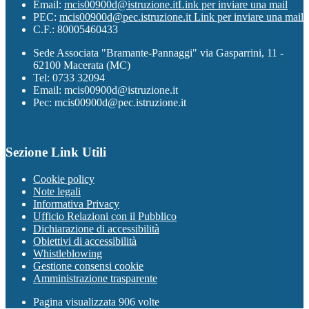
Email:
mcis00900d@istruzione.it
Link per inviare una mail
PEC:
mcis00900d@pec.istruzione.it
Link per inviare una mail
C.F.: 80005460433
Sede Associata "Bramante-Pannaggi" via Gasparrini, 11 -
62100 Macerata (MC)
Tel: 0733 32094
Email: mcis00900d@istruzione.it
Pec: mcis00900d@pec.istruzione.it
Sezione Link Utili
Cookie policy
Note legali
Informativa Privacy
Ufficio Relazioni con il Pubblico
Dichiarazione di accessibilità
Obiettivi di accessibilità
Whistleblowing
Gestione consensi cookie
Amministrazione trasparente
Pagina visualizzata
906
volte