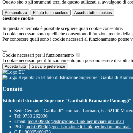
Questo sito o gli strumenti terzi da questo utilizzati si avvalgono di coo
Personalizza
Rifiuta tutti
i cookies
Accetta tutti
i cookies
Gestione cookie
In questa schermata è possibile scegliere quali cookie consentire.
I cookie necessari sono quelli che consentono il funzionamento della pi
Per conoscere quali sono i cookie necessari al funzionamento potete v
Cookie necessari per il funzionamento
I cookie necessari per il funzionamento non possono essere disabilitati.
Accetta tutti
Salva le preferenze
Istituto di Istruzione Superiore "Garibaldi Bram
Contatti
Istituto di Istruzione Superiore "Garibaldi Bramante Pannaggi"
Sede Centrale "Garibaldi": contrada Lornano, 6 - 62100 Mace
Tel:
0733 262036
Email:
mcis00900d@istruzione.it
Link per inviare una mail
PEC:
mcis00900d@pec.istruzione.it
Link per inviare una mail
C.F.: 80005460433