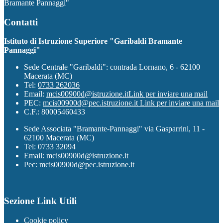
Bramante Pannaggi"
Contatti
Istituto di Istruzione Superiore "Garibaldi Bramante
Pannaggi"
Sede Centrale "Garibaldi": contrada Lornano, 6 - 62100
Macerata (MC)
Tel:
0733 262036
Email:
mcis00900d@istruzione.it
Link per inviare una mail
PEC:
mcis00900d@pec.istruzione.it
Link per inviare una mail
C.F.: 80005460433
Sede Associata "Bramante-Pannaggi" via Gasparrini, 11 -
62100 Macerata (MC)
Tel: 0733 32094
Email: mcis00900d@istruzione.it
Pec: mcis00900d@pec.istruzione.it
Sezione Link Utili
Cookie policy