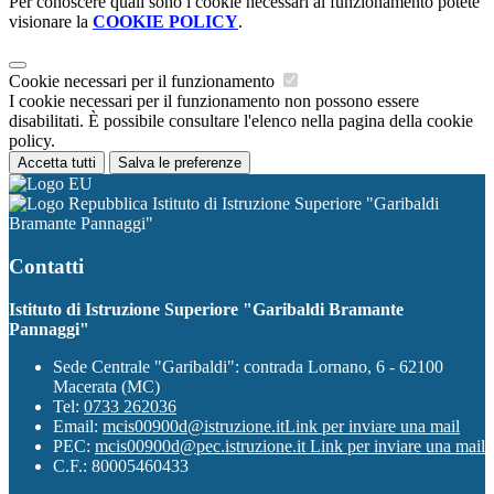
Per conoscere quali sono i cookie necessari al funzionamento potete
visionare la
COOKIE POLICY
.
Cookie necessari per il funzionamento
I cookie necessari per il funzionamento non possono essere
disabilitati. È possibile consultare l'elenco nella pagina della cookie
policy.
Accetta tutti
Salva le preferenze
Istituto di Istruzione Superiore "Garibaldi
Bramante Pannaggi"
Contatti
Istituto di Istruzione Superiore "Garibaldi Bramante
Pannaggi"
Sede Centrale "Garibaldi": contrada Lornano, 6 - 62100
Macerata (MC)
Tel:
0733 262036
Email:
mcis00900d@istruzione.it
Link per inviare una mail
PEC:
mcis00900d@pec.istruzione.it
Link per inviare una mail
C.F.: 80005460433