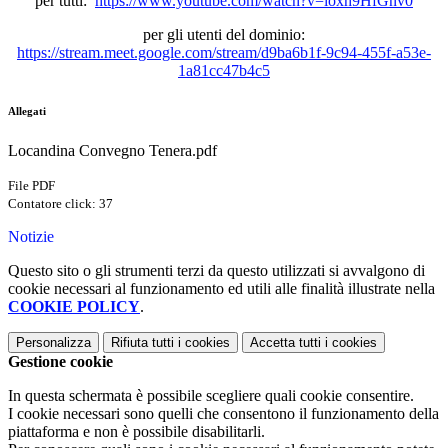
per tutti:
https://www.youtube.com/watch?v=ioxh9HfGnv0
per gli utenti del dominio:
https://stream.meet.google.com/stream/d9ba6b1f-9c94-455f-a53e-
1a81cc47b4c5
Allegati
Locandina Convegno Tenera.pdf
File PDF
Contatore click: 37
Notizie
Questo sito o gli strumenti terzi da questo utilizzati si avvalgono di
cookie necessari al funzionamento ed utili alle finalità illustrate nella
COOKIE POLICY
.
Personalizza
Rifiuta tutti
i cookies
Accetta tutti
i cookies
Gestione cookie
In questa schermata è possibile scegliere quali cookie consentire.
I cookie necessari sono quelli che consentono il funzionamento della
piattaforma e non è possibile disabilitarli.