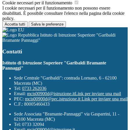
Cookie necessari per il funzionamento
I cookie necessari per il funzionamento non possono essere
disabilitati. È possibile consultare l'elenco nella pagina della cookie
policy.
Accetta tutti
Salva le preferenze
Istituto di Istruzione Superiore "Garibaldi
Bramante Pannaggi"
Contatti
Istituto di Istruzione Superiore "Garibaldi Bramante
Pannaggi"
Sede Centrale "Garibaldi": contrada Lornano, 6 - 62100
Macerata (MC)
Tel:
0733 262036
Email:
mcis00900d@istruzione.it
Link per inviare una mail
PEC:
mcis00900d@pec.istruzione.it
Link per inviare una mail
C.F.: 80005460433
Sede Associata "Bramante-Pannaggi" via Gasparrini, 11 -
62100 Macerata (MC)
Tel: 0733 32094
Email: mcis00900d@istruzione.it