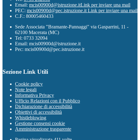
Email:
mcis00900d@istruzione.it
Link per inviare una mail
PEC:
mcis00900d@pec.istruzione.it
Link per inviare una mail
C.F.: 80005460433
Sede Associata "Bramante-Pannaggi" via Gasparrini, 11 -
62100 Macerata (MC)
Tel: 0733 32094
Email: mcis00900d@istruzione.it
Pec: mcis00900d@pec.istruzione.it
Sezione Link Utili
Cookie policy
Note legali
Informativa Privacy
Ufficio Relazioni con il Pubblico
Dichiarazione di accessibilità
Obiettivi di accessibilità
Whistleblowing
Gestione consensi cookie
Amministrazione trasparente
Pagina visualizzata
411
volte