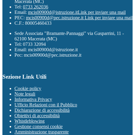
Macerata (MC)
Tel:
0733 262036
Email:
mcis00900d@istruzione.it
Link per inviare una mail
PEC:
mcis00900d@pec.istruzione.it
Link per inviare una mail
C.F.: 80005460433
Sede Associata "Bramante-Pannaggi" via Gasparrini, 11 -
62100 Macerata (MC)
Tel: 0733 32094
Email: mcis00900d@istruzione.it
Pec: mcis00900d@pec.istruzione.it
Sezione Link Utili
Cookie policy
Note legali
Informativa Privacy
Ufficio Relazioni con il Pubblico
Dichiarazione di accessibilità
Obiettivi di accessibilità
Whistleblowing
Gestione consensi cookie
Amministrazione trasparente