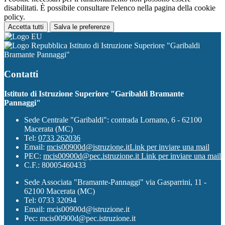
disabilitati. È possibile consultare l'elenco nella pagina della cookie
policy.
Accetta tutti
Salva le preferenze
Istituto di Istruzione Superiore "Garibaldi
Bramante Pannaggi"
Contatti
Istituto di Istruzione Superiore "Garibaldi Bramante
Pannaggi"
Sede Centrale "Garibaldi": contrada Lornano, 6 - 62100
Macerata (MC)
Tel:
0733 262036
Email:
mcis00900d@istruzione.it
Link per inviare una mail
PEC:
mcis00900d@pec.istruzione.it
Link per inviare una mail
C.F.: 80005460433
Sede Associata "Bramante-Pannaggi" via Gasparrini, 11 -
62100 Macerata (MC)
Tel: 0733 32094
Email: mcis00900d@istruzione.it
Pec: mcis00900d@pec.istruzione.it