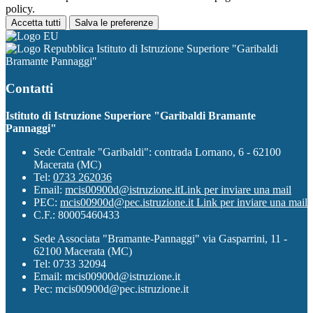
policy.
Accetta tutti
Salva le preferenze
Istituto di Istruzione Superiore "Garibaldi
Bramante Pannaggi"
Contatti
Istituto di Istruzione Superiore "Garibaldi Bramante
Pannaggi"
Sede Centrale "Garibaldi": contrada Lornano, 6 - 62100
Macerata (MC)
Tel:
0733 262036
Email:
mcis00900d@istruzione.it
Link per inviare una mail
PEC:
mcis00900d@pec.istruzione.it
Link per inviare una mail
C.F.: 80005460433
Sede Associata "Bramante-Pannaggi" via Gasparrini, 11 -
62100 Macerata (MC)
Tel: 0733 32094
Email: mcis00900d@istruzione.it
Pec: mcis00900d@pec.istruzione.it