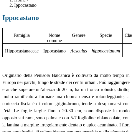
Ippocastano
Ippocastano
Famiglia
Nome
Genere
Specie
Clas
comune
Hippocastanaceae
Ippocastano
Aesculus
hippocastanum
Originario della Penisola Balcanica è coltivato da molto tempo in
Europa nei parchi, lungo le strade dei centri urbani.
Può raggiungere
e anche superare un’altezza di 20 m, ha un tronco robusto, diritto,
molto ramificato a formare una chioma densa e rotondeggiante; la
corteccia liscia è di colore grigio-bruno, tende a desquamarsi con
l’età.
Le foglie larghe fino a 20-30 cm, sono disposte in modo
opposto sui rami, sono palmate con 5-7 foglioline oblanceolate, con
la lamina a margine irregolarmente dentato e apice acuminato.
I fiori
sono ermafroditi, di colore bianco con una macchia gialla sfumata di