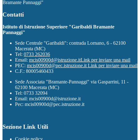
Bramante Pannaggi"
Contatti
Istituto di Istruzione Superiore "Garibaldi Bramante
Pannaggi"
Sede Centrale "Garibaldi": contrada Lornano, 6 - 62100
Macerata (MC)
Tel:
0733 262036
Email:
mcis00900d@istruzione.it
Link per inviare una mail
PEC:
mcis00900d@pec.istruzione.it
Link per inviare una mail
C.F.: 80005460433
Sede Associata "Bramante-Pannaggi" via Gasparrini, 11 -
62100 Macerata (MC)
Tel: 0733 32094
Email: mcis00900d@istruzione.it
Pec: mcis00900d@pec.istruzione.it
Sezione Link Utili
Cookie policy