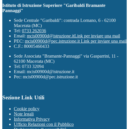
Istituto di Istruzione Superiore "Garibaldi Bramante
Pannaggi"
Sede Centrale "Garibaldi": contrada Lornano, 6 - 62100
Macerata (MC)
Tel:
0733 262036
Email:
mcis00900d@istruzione.it
Link per inviare una mail
PEC:
mcis00900d@pec.istruzione.it
Link per inviare una mail
C.F.: 80005460433
Sede Associata "Bramante-Pannaggi" via Gasparrini, 11 -
62100 Macerata (MC)
Tel: 0733 32094
Email: mcis00900d@istruzione.it
Pec: mcis00900d@pec.istruzione.it
Sezione Link Utili
Cookie policy
Note legali
Informativa Privacy
Ufficio Relazioni con il Pubblico