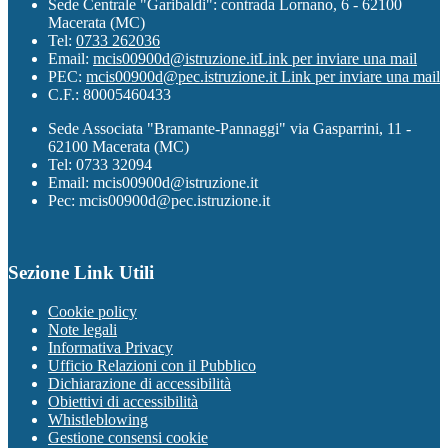
Sede Centrale "Garibaldi": contrada Lornano, 6 - 62100
Macerata (MC)
Tel:
0733 262036
Email:
mcis00900d@istruzione.it
Link per inviare una mail
PEC:
mcis00900d@pec.istruzione.it
Link per inviare una mail
C.F.: 80005460433
Sede Associata "Bramante-Pannaggi" via Gasparrini, 11 -
62100 Macerata (MC)
Tel: 0733 32094
Email: mcis00900d@istruzione.it
Pec: mcis00900d@pec.istruzione.it
Sezione Link Utili
Cookie policy
Note legali
Informativa Privacy
Ufficio Relazioni con il Pubblico
Dichiarazione di accessibilità
Obiettivi di accessibilità
Whistleblowing
Gestione consensi cookie