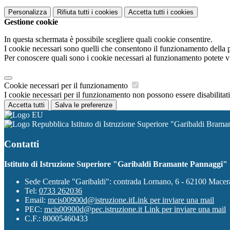
Personalizza
Rifiuta tutti
i cookies
Accetta tutti
i cookies
Gestione cookie
In questa schermata è possibile scegliere quali cookie consentire.
I cookie necessari sono quelli che consentono il funzionamento della pi
Per conoscere quali sono i cookie necessari al funzionamento potete v
Cookie necessari per il funzionamento
I cookie necessari per il funzionamento non possono essere disabilitati.
Accetta tutti
Salva le preferenze
Istituto di Istruzione Superiore "Garibaldi Bram
Contatti
Istituto di Istruzione Superiore "Garibaldi Bramante Pannaggi"
Sede Centrale "Garibaldi": contrada Lornano, 6 - 62100 Mace
Tel:
0733 262036
Email:
mcis00900d@istruzione.it
Link per inviare una mail
PEC:
mcis00900d@pec.istruzione.it
Link per inviare una mail
C.F.: 80005460433