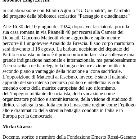
in collaborazione con Istituto Agrario “G. Garibaldi”, nell’ambito
del progetto della biblioteca scolastica “Paesaggio e cittadinanza”
Alle 16.30 del 10 giugno del 1924, dopo aver lasciato da poco la
sua casa romana in via Pisanelli 40 per recarsi alla Camera dei
Deputati, Giacomo Matteotti viene aggredito e rapito mentre
percorre il Lungotevere Arnaldo da Brescia. Il suo corpo martoriato
sarà rinvenuto il 16 agosto. La barbara uccisione del deputato del
Partito socialista unitario è il primo omicidio fascista a sollevare una
grande indignazione nazionale e internazionale, ma paradossalmente
l’eco suscitata ne ha relegato la lunga e tenace azione politica in
secondo piano a vantaggio della riduzione a icona sacrificale.
L’opposizione di Matteotti al fascismo, invece, è stato il naturale
approdo del suo intenso percorso politico e intellettuale: solo
tenendo conto della matrice europeista del suo riformismo,
dell’impegno militante di socialista, della vocazione come
organizzatore politico e amministratore, della visione di studioso di
diritto, si spiega la sua lotta contro il nascente regime come l’epilogo
alto e drammatico della strenua battaglia condotta in Italia e in
Europa per la democrazia.
Mirko Grasso
Docente, storico e membro della Fondazione Ernesto Rossi-Gaetano