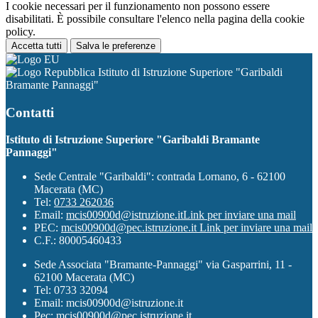
I cookie necessari per il funzionamento non possono essere
disabilitati. È possibile consultare l'elenco nella pagina della cookie
policy.
Accetta tutti
Salva le preferenze
Istituto di Istruzione Superiore "Garibaldi
Bramante Pannaggi"
Contatti
Istituto di Istruzione Superiore "Garibaldi Bramante
Pannaggi"
Sede Centrale "Garibaldi": contrada Lornano, 6 - 62100
Macerata (MC)
Tel:
0733 262036
Email:
mcis00900d@istruzione.it
Link per inviare una mail
PEC:
mcis00900d@pec.istruzione.it
Link per inviare una mail
C.F.: 80005460433
Sede Associata "Bramante-Pannaggi" via Gasparrini, 11 -
62100 Macerata (MC)
Tel: 0733 32094
Email: mcis00900d@istruzione.it
Pec: mcis00900d@pec.istruzione.it