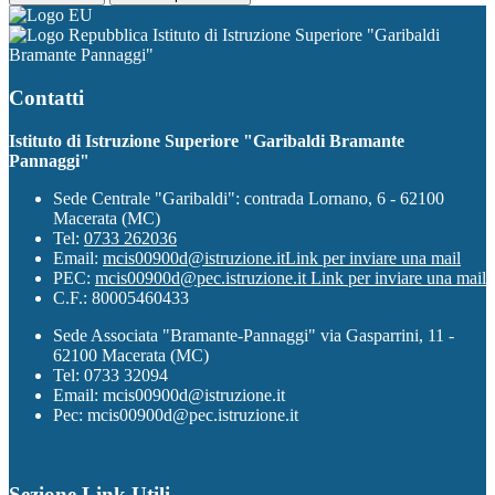
Istituto di Istruzione Superiore "Garibaldi
Bramante Pannaggi"
Contatti
Istituto di Istruzione Superiore "Garibaldi Bramante
Pannaggi"
Sede Centrale "Garibaldi": contrada Lornano, 6 - 62100
Macerata (MC)
Tel:
0733 262036
Email:
mcis00900d@istruzione.it
Link per inviare una mail
PEC:
mcis00900d@pec.istruzione.it
Link per inviare una mail
C.F.: 80005460433
Sede Associata "Bramante-Pannaggi" via Gasparrini, 11 -
62100 Macerata (MC)
Tel: 0733 32094
Email: mcis00900d@istruzione.it
Pec: mcis00900d@pec.istruzione.it
Sezione Link Utili