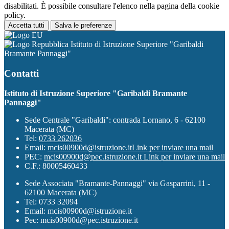
disabilitati. È possibile consultare l'elenco nella pagina della cookie
policy.
Accetta tutti
Salva le preferenze
Istituto di Istruzione Superiore "Garibaldi
Bramante Pannaggi"
Contatti
Istituto di Istruzione Superiore "Garibaldi Bramante
Pannaggi"
Sede Centrale "Garibaldi": contrada Lornano, 6 - 62100
Macerata (MC)
Tel:
0733 262036
Email:
mcis00900d@istruzione.it
Link per inviare una mail
PEC:
mcis00900d@pec.istruzione.it
Link per inviare una mail
C.F.: 80005460433
Sede Associata "Bramante-Pannaggi" via Gasparrini, 11 -
62100 Macerata (MC)
Tel: 0733 32094
Email: mcis00900d@istruzione.it
Pec: mcis00900d@pec.istruzione.it