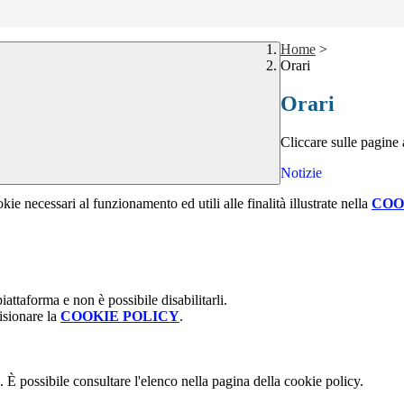
Home
>
Orari
Orari
Cliccare sulle pagine a
Notizie
kie necessari al funzionamento ed utili alle finalità illustrate nella
COO
attaforma e non è possibile disabilitarli.
isionare la
COOKIE POLICY
.
 È possibile consultare l'elenco nella pagina della cookie policy.