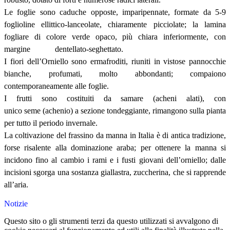
Le foglie sono caduche
opposte, imparipennate, formate da 5-9
foglioline ellittico-lanceolate, chiaramente picciolate; la lamina
fogliare di colore verde opaco, più chiara inferiormente, con
margine
dentellato-seghettato.
I fiori dell’Orniello sono
ermafroditi, riuniti in vistose pannocchie
bianche, profumati, molto abbondanti; compaiono
contemporaneamente alle foglie.
I frutti
sono costituiti da samare (acheni alati), con
unico
seme
(achenio) a sezione tondeggiante, rimangono sulla pianta
per tutto il periodo invernale.
La coltivazione del frassino da manna in Italia è di antica tradizione,
forse risalente alla dominazione araba; per ottenere la manna si
incidono fino al cambio i rami e i fusti giovani dell’orniello; dalle
incisioni sgorga una sostanza giallastra, zuccherina, che si rapprende
all’aria.
Notizie
Questo sito o gli strumenti terzi da questo utilizzati si avvalgono di