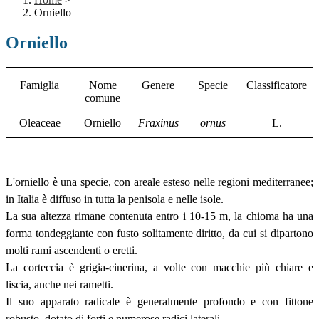
Orniello
Orniello
Famiglia
Nome
Genere
Specie
Classificatore
comune
Oleaceae
Orniello
Fraxinus
ornus
L.
L'orniello è una specie, con areale esteso nelle regioni mediterranee;
in Italia è diffuso in tutta la penisola e nelle isole.
La sua altezza rimane contenuta entro i 10-15 m, la chioma ha una
forma tondeggiante con
fusto
solitamente diritto, da cui si dipartono
molti rami ascendenti o eretti.
La
corteccia
è grigia-cinerina, a volte con macchie più chiare e
liscia, anche nei rametti.
Il suo a
pparato radicale è
generalmente profondo e con fittone
robusto, dotato di forti e numerose radici laterali.