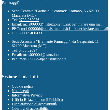
Pannaggi"
Sede Centrale "Garibaldi": contrada Lornano, 6 - 62100
Macerata (MC)
Tel:
0733 262036
Email:
mcis00900d@istruzione.it
Link per inviare una mail
PEC:
mcis00900d@pec.istruzione.it
Link per inviare una mail
C.F.: 80005460433
Sede Associata "Bramante-Pannaggi" via Gasparrini, 11 -
62100 Macerata (MC)
Tel: 0733 32094
Email: mcis00900d@istruzione.it
Pec: mcis00900d@pec.istruzione.it
Sezione Link Utili
Cookie policy
Note legali
Informativa Privacy
Ufficio Relazioni con il Pubblico
Dichiarazione di accessibilità
Obiettivi di accessibilità