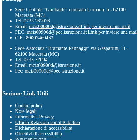
Sede Centrale "Garibaldi": contrada Lornano, 6 - 62100
Macerata (MC)
Tel:
0733 262036
Email:
mcis00900d@istruzione.it
Link per inviare una mail
PEC:
mcis00900d@pec.istruzione.it
Link per inviare una mail
C.F.: 80005460433
Sede Associata "Bramante-Pannaggi" via Gasparrini, 11 -
62100 Macerata (MC)
Tel: 0733 32094
Email: mcis00900d@istruzione.it
Pec: mcis00900d@pec.istruzione.it
Sezione Link Utili
Cookie policy
Note legali
Informativa Privacy
Ufficio Relazioni con il Pubblico
Dichiarazione di accessibilità
Obiettivi di accessibilità
Whistleblowing