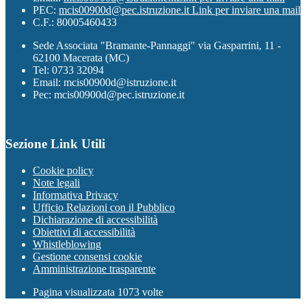
PEC:
mcis00900d@pec.istruzione.it
Link per inviare una mail
C.F.: 80005460433
Sede Associata "Bramante-Pannaggi" via Gasparrini, 11 -
62100 Macerata (MC)
Tel: 0733 32094
Email: mcis00900d@istruzione.it
Pec: mcis00900d@pec.istruzione.it
Sezione Link Utili
Cookie policy
Note legali
Informativa Privacy
Ufficio Relazioni con il Pubblico
Dichiarazione di accessibilità
Obiettivi di accessibilità
Whistleblowing
Gestione consensi cookie
Amministrazione trasparente
Pagina visualizzata
1073
volte