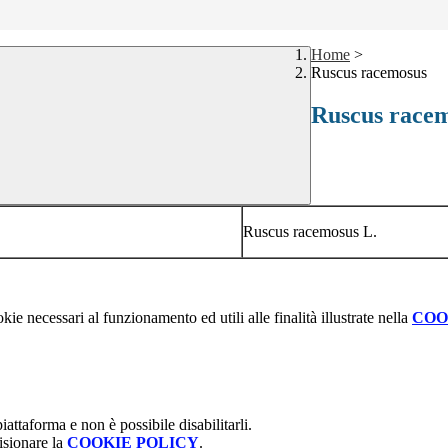
Home
>
Ruscus racemosus
Ruscus race
Ruscus racemosus L.
kie necessari al funzionamento ed utili alle finalità illustrate nella
COO
attaforma e non è possibile disabilitarli.
isionare la
COOKIE POLICY
.