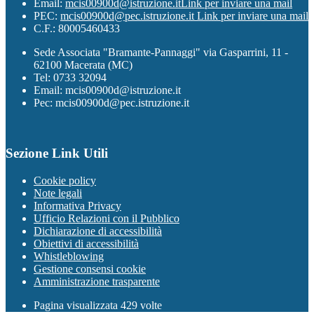
Email:
mcis00900d@istruzione.it
Link per inviare una mail
PEC:
mcis00900d@pec.istruzione.it
Link per inviare una mail
C.F.: 80005460433
Sede Associata "Bramante-Pannaggi" via Gasparrini, 11 -
62100 Macerata (MC)
Tel: 0733 32094
Email: mcis00900d@istruzione.it
Pec: mcis00900d@pec.istruzione.it
Sezione Link Utili
Cookie policy
Note legali
Informativa Privacy
Ufficio Relazioni con il Pubblico
Dichiarazione di accessibilità
Obiettivi di accessibilità
Whistleblowing
Gestione consensi cookie
Amministrazione trasparente
Pagina visualizzata
429
volte