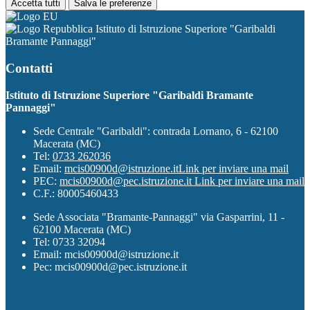
Accetta tutti
Salva le preferenze
Istituto di Istruzione Superiore "Garibaldi
Bramante Pannaggi"
Contatti
Istituto di Istruzione Superiore "Garibaldi Bramante
Pannaggi"
Sede Centrale "Garibaldi": contrada Lornano, 6 - 62100
Macerata (MC)
Tel:
0733 262036
Email:
mcis00900d@istruzione.it
Link per inviare una mail
PEC:
mcis00900d@pec.istruzione.it
Link per inviare una mail
C.F.: 80005460433
Sede Associata "Bramante-Pannaggi" via Gasparrini, 11 -
62100 Macerata (MC)
Tel: 0733 32094
Email: mcis00900d@istruzione.it
Pec: mcis00900d@pec.istruzione.it