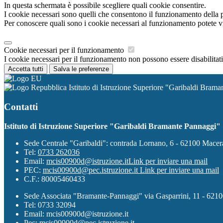
In questa schermata è possibile scegliere quali cookie consentire.
I cookie necessari sono quelli che consentono il funzionamento della pi
Per conoscere quali sono i cookie necessari al funzionamento potete v
Cookie necessari per il funzionamento
I cookie necessari per il funzionamento non possono essere disabilitati.
Accetta tutti
Salva le preferenze
Istituto di Istruzione Superiore "Garibaldi Bram
Contatti
Istituto di Istruzione Superiore "Garibaldi Bramante Pannaggi"
Sede Centrale "Garibaldi": contrada Lornano, 6 - 62100 Mace
Tel:
0733 262036
Email:
mcis00900d@istruzione.it
Link per inviare una mail
PEC:
mcis00900d@pec.istruzione.it
Link per inviare una mail
C.F.: 80005460433
Sede Associata "Bramante-Pannaggi" via Gasparrini, 11 - 621
Tel: 0733 32094
Email: mcis00900d@istruzione.it
Pec: mcis00900d@pec.istruzione.it