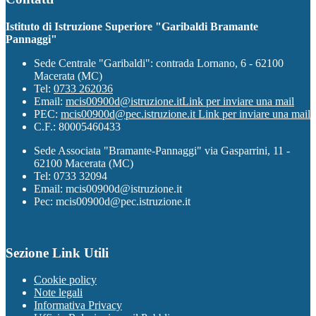
Istituto di Istruzione Superiore "Garibaldi Bramante
Pannaggi"
Sede Centrale "Garibaldi": contrada Lornano, 6 - 62100
Macerata (MC)
Tel:
0733 262036
Email:
mcis00900d@istruzione.it
Link per inviare una mail
PEC:
mcis00900d@pec.istruzione.it
Link per inviare una mail
C.F.: 80005460433
Sede Associata "Bramante-Pannaggi" via Gasparrini, 11 -
62100 Macerata (MC)
Tel: 0733 32094
Email: mcis00900d@istruzione.it
Pec: mcis00900d@pec.istruzione.it
Sezione Link Utili
Cookie policy
Note legali
Informativa Privacy