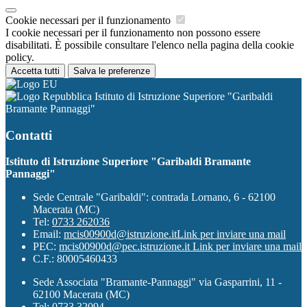
Cookie necessari per il funzionamento
I cookie necessari per il funzionamento non possono essere
disabilitati. È possibile consultare l'elenco nella pagina della cookie
policy.
Accetta tutti
Salva le preferenze
Istituto di Istruzione Superiore "Garibaldi
Bramante Pannaggi"
Contatti
Istituto di Istruzione Superiore "Garibaldi Bramante
Pannaggi"
Sede Centrale "Garibaldi": contrada Lornano, 6 - 62100
Macerata (MC)
Tel:
0733 262036
Email:
mcis00900d@istruzione.it
Link per inviare una mail
PEC:
mcis00900d@pec.istruzione.it
Link per inviare una mail
C.F.: 80005460433
Sede Associata "Bramante-Pannaggi" via Gasparrini, 11 -
62100 Macerata (MC)
Tel: 0733 32094