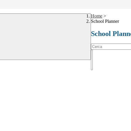
Home
>
School Planner
School Plann