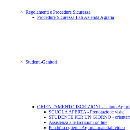
Regolamenti e Procedure Sicurezza
Procedure Sicurezza Lab Azienda Agraria
Studenti-Genitori
ORIENTAMENTO ISCRIZIONI - Istituto Agrari
SCUOLA APERTA - Prenotazione visite
STUDENTE PER UN GIORNO - orientamento
Assistenza alle Iscrizioni on line
Perchè scegliere l'Agraria_materiali video