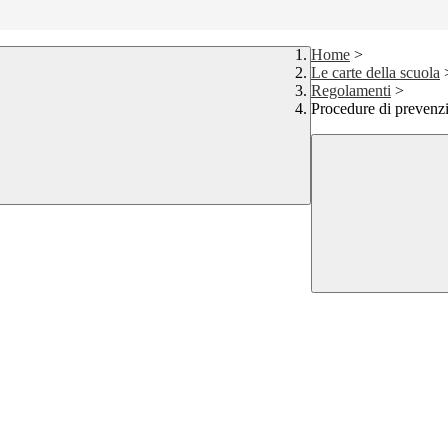
Home
>
Le carte della scuola
Regolamenti
>
Procedure di prevenz