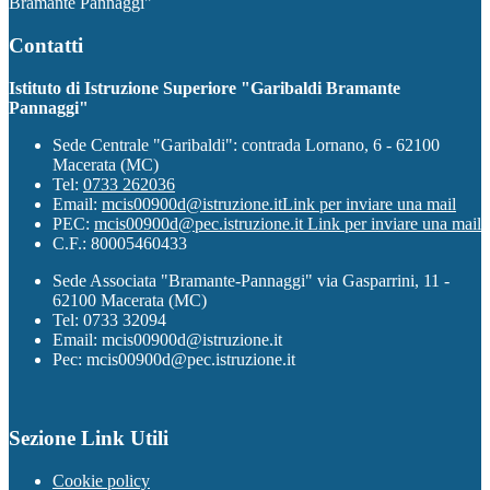
Bramante Pannaggi"
Contatti
Istituto di Istruzione Superiore "Garibaldi Bramante
Pannaggi"
Sede Centrale "Garibaldi": contrada Lornano, 6 - 62100
Macerata (MC)
Tel:
0733 262036
Email:
mcis00900d@istruzione.it
Link per inviare una mail
PEC:
mcis00900d@pec.istruzione.it
Link per inviare una mail
C.F.: 80005460433
Sede Associata "Bramante-Pannaggi" via Gasparrini, 11 -
62100 Macerata (MC)
Tel: 0733 32094
Email: mcis00900d@istruzione.it
Pec: mcis00900d@pec.istruzione.it
Sezione Link Utili
Cookie policy