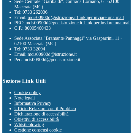
Sede Centrale "Garibaldi": contrada Lornano, 6 - 62100
Macerata (MC)
Tel:
0733 262036
Email:
mcis00900d@istruzione.it
Link per inviare una mail
PEC:
mcis00900d@pec.istruzione.it
Link per inviare una mail
C.F.: 80005460433
Sede Associata "Bramante-Pannaggi" via Gasparrini, 11 -
62100 Macerata (MC)
Tel: 0733 32094
Email: mcis00900d@istruzione.it
Pec: mcis00900d@pec.istruzione.it
Sezione Link Utili
Cookie policy
Note legali
Informativa Privacy
Ufficio Relazioni con il Pubblico
Dichiarazione di accessibilità
Obiettivi di accessibilità
Whistleblowing
Gestione consensi cookie