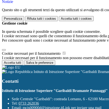
Notizie
Questo sito o gli strumenti terzi da questo utilizzati si avvalgono di coo
Personalizza
Rifiuta tutti
i cookies
Accetta tutti
i cookies
Gestione cookie
In questa schermata è possibile scegliere quali cookie consentire.
I cookie necessari sono quelli che consentono il funzionamento della pi
Per conoscere quali sono i cookie necessari al funzionamento potete v
Cookie necessari per il funzionamento
I cookie necessari per il funzionamento non possono essere disabilitati.
Accetta tutti
Salva le preferenze
Istituto di Istruzione Superiore "Garibaldi Bram
Contatti
Istituto di Istruzione Superiore "Garibaldi Bramante Pannaggi"
Sede Centrale "Garibaldi": contrada Lornano, 6 - 62100 Mace
Tel:
0733 262036
Email:
mcis00900d@istruzione.it
Link per inviare una mail