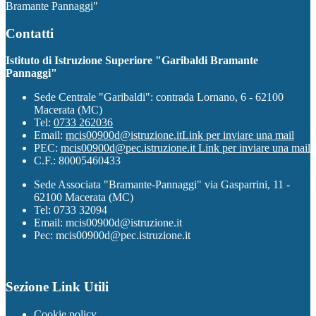
Bramante Pannaggi"
Contatti
Istituto di Istruzione Superiore "Garibaldi Bramante
Pannaggi"
Sede Centrale "Garibaldi": contrada Lornano, 6 - 62100
Macerata (MC)
Tel:
0733 262036
Email:
mcis00900d@istruzione.it
Link per inviare una mail
PEC:
mcis00900d@pec.istruzione.it
Link per inviare una mail
C.F.: 80005460433
Sede Associata "Bramante-Pannaggi" via Gasparrini, 11 -
62100 Macerata (MC)
Tel: 0733 32094
Email: mcis00900d@istruzione.it
Pec: mcis00900d@pec.istruzione.it
Sezione Link Utili
Cookie policy