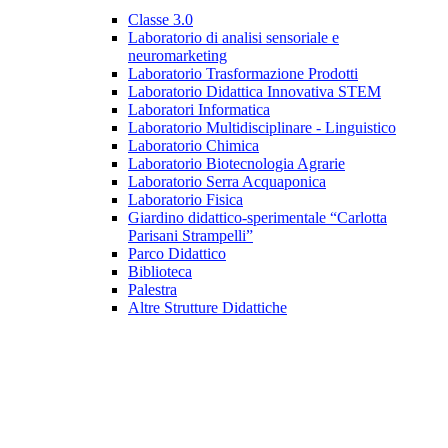
Classe 3.0
Laboratorio di analisi sensoriale e
neuromarketing
Laboratorio Trasformazione Prodotti
Laboratorio Didattica Innovativa STEM
Laboratori Informatica
Laboratorio Multidisciplinare - Linguistico
Laboratorio Chimica
Laboratorio Biotecnologia Agrarie
Laboratorio Serra Acquaponica
Laboratorio Fisica
Giardino didattico-sperimentale “Carlotta
Parisani Strampelli”
Parco Didattico
Biblioteca
Palestra
Altre Strutture Didattiche