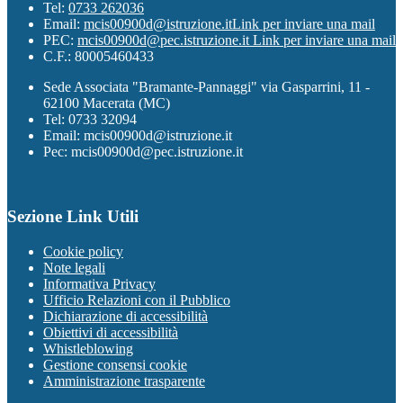
Tel:
0733 262036
Email:
mcis00900d@istruzione.it
Link per inviare una mail
PEC:
mcis00900d@pec.istruzione.it
Link per inviare una mail
C.F.: 80005460433
Sede Associata "Bramante-Pannaggi" via Gasparrini, 11 -
62100 Macerata (MC)
Tel: 0733 32094
Email: mcis00900d@istruzione.it
Pec: mcis00900d@pec.istruzione.it
Sezione Link Utili
Cookie policy
Note legali
Informativa Privacy
Ufficio Relazioni con il Pubblico
Dichiarazione di accessibilità
Obiettivi di accessibilità
Whistleblowing
Gestione consensi cookie
Amministrazione trasparente