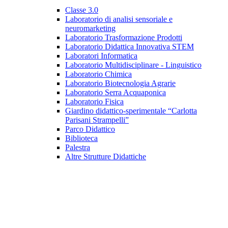
Classe 3.0
Laboratorio di analisi sensoriale e
neuromarketing
Laboratorio Trasformazione Prodotti
Laboratorio Didattica Innovativa STEM
Laboratori Informatica
Laboratorio Multidisciplinare - Linguistico
Laboratorio Chimica
Laboratorio Biotecnologia Agrarie
Laboratorio Serra Acquaponica
Laboratorio Fisica
Giardino didattico-sperimentale “Carlotta
Parisani Strampelli”
Parco Didattico
Biblioteca
Palestra
Altre Strutture Didattiche