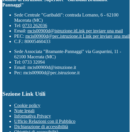
Pannaggi"
Sede Centrale "Garibaldi": contrada Lornano, 6 - 62100
Macerata (MC)
Tel:
0733 262036
Email:
mcis00900d@istruzione.it
Link per inviare una mail
PEC:
mcis00900d@pec.istruzione.it
Link per inviare una mail
C.F.: 80005460433
Sede Associata "Bramante-Pannaggi" via Gasparrini, 11 -
62100 Macerata (MC)
Tel: 0733 32094
Email: mcis00900d@istruzione.it
Pec: mcis00900d@pec.istruzione.it
Sezione Link Utili
Cookie policy
Note legali
Informativa Privacy
Ufficio Relazioni con il Pubblico
Dichiarazione di accessibilità
Obiettivi di accessibilità